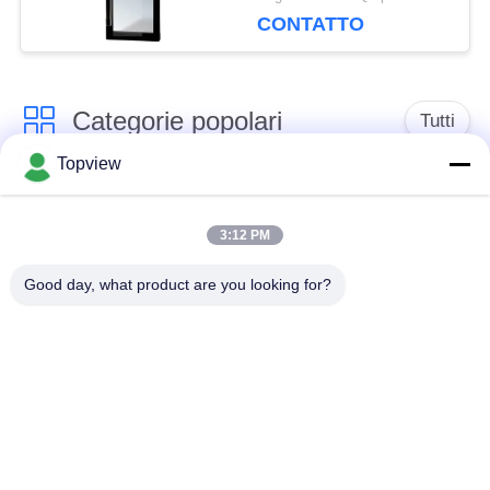
il sistema di
CONTATTO
raffreddamento vicino
di auto
Categorie popolari
Tutti
Topview
Tutti in un
Contrassegno digitale
contrassegno digitale
dell'interno
3:12 PM
Good day, what product are you looking for?
Outdoor segnaletica
contrassegno digitale
digitale
di isolato
Contrassegno fissato
Chiosco LCD del
al muro di Digital
touch screen
schermo trasparente