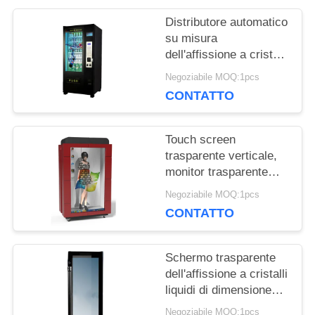
CITAZIONE
Distributore automatico
su misura
dell'affissione a cristalli
MAPPA
liquidi, risoluzione dei
Negoziabile MOQ:1pcs
pixel dello schermo di
DEL
CONTATTO
visualizzazione di Oled
1920*1080
SITO
Touch screen
trasparente verticale,
monitor trasparente
PRIVACY
dell'affissione a cristalli
Negoziabile MOQ:1pcs
liquidi introdotto USB di
POLICY
CONTATTO
Android Windows
Schermo trasparente
dell'affissione a cristalli
liquidi di dimensione
flessibile variopinto con
Negoziabile MOQ:1pcs