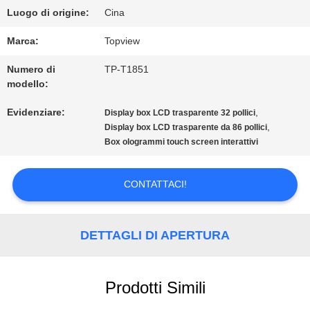
FABBRICA
Luogo di origine:
Cina
Marca:
Topview
CONTROLLO
Numero di
TP-T1851
DI
modello:
QUALITÀ
Evidenziare:
,
Display box LCD trasparente 32 pollici
,
Display box LCD trasparente da 86 pollici
Box ologrammi touch screen interattivi
CONTATTICI
CONTATTACI!
NOTIZIE
DETTAGLI DI APERTURA
RICHIEDA
Prodotti Simili
UNA