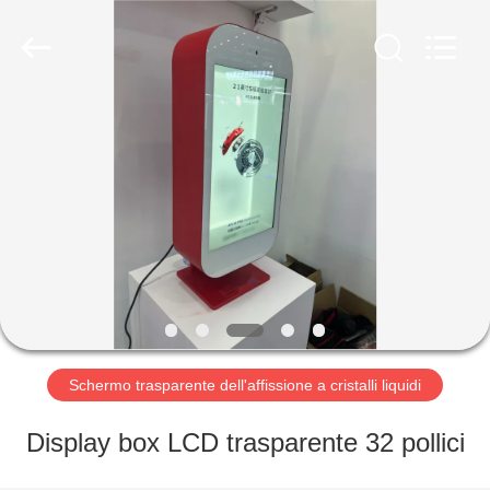
2026
Shenzhen
Topview
Display
Technology
Co.,Ltd.
CASA
All
Rights
Reserved.
PRODOTTI
CIRCA
NOI
Schermo trasparente dell'affissione a cristalli liquidi
GIRO
Display box LCD trasparente 32 pollici
DELLA