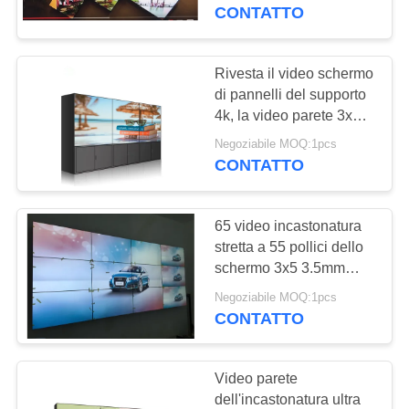
CONTROLLO
parete irregolare
CONTATTO
dell'incastonatura stretta
DI
video
QUALITÀ
Rivesta il video schermo
74
di pannelli del supporto
Outdoor segnaletica
4k, la video parete 3x3
CONTATTICI
con la tecnologia Backlit
digitale
Negoziabile MOQ:1pcs
principale
CONTATTO
NOTIZIE
65 video incastonatura
RICHIEDA
stretta a 55 pollici dello
UNA
schermo 3x5 3.5mm
31
della parete costruita
CITAZIONE
Negoziabile MOQ:1pcs
contrassegno
nella riduzione di rumore
CONTATTO
3d
digitale di isolato
MAPPA
Video parete
DEL
dell'incastonatura ultra