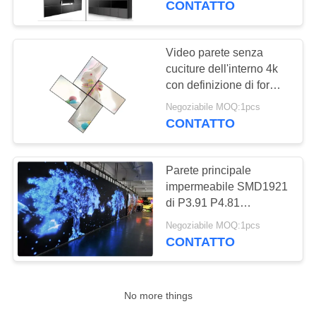
CONTATTO
47
segnaletica digitale
Video parete senza
cuciture dell'interno 4k
interattiva
con definizione di forma
irregolare dell'unità di
Negoziabile MOQ:1pcs
elaborazione l'alta
CONTATTO
Parete principale
26
impermeabile SMD1921
Tabella LCD del
di P3.91 P4.81
5000cd/sqm video
touch screen
Negoziabile MOQ:1pcs
CONTATTO
No more things