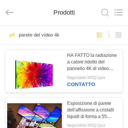
2026
Shenzhen
Topview
Display
Prodotti
Technology
Co.,Ltd.
All
Rights
CASA
Reserved.
40
parete del video 4k
Tutti in un
PRODOTTI
contrassegno
HA FATTO la radiazione
a calore ridotto del
digitale
CIRCA
pannello 4K di video
NOI
della parete di alta
Negoziabile MOQ:1pcs
luminosità immagine
CONTATTO
LCD della radura
65
GIRO
Contrassegno
DELLA
Esposizione di parete
dell'affissione a cristalli
FABBRICA
digitale dell'interno
liquidi di forma a 55
pollici di arte video,
Negoziabile MOQ:1pcs