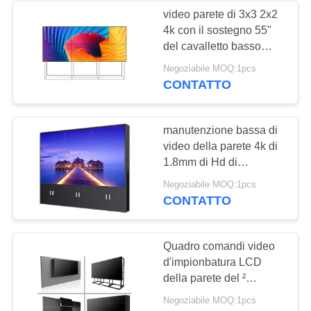
video parete di 3x3 2x2
4k con il sostegno 55"
41
del cavalletto basso
schermo
consumo energetico
Negoziabile MOQ:1pcs
CONTATTO
trasparente
dell'affissione a
manutenzione bassa di
cristalli liquidi
video della parete 4k di
1.8mm di Hd di
definizione immagine
16
Negoziabile MOQ:1pcs
alta a 55 pollici completa
CONTATTO
della radura
Video LCD Wall
Quadro comandi video
d'impionbatura LCD
della parete del ²
1920x1080 di LVDS
Negoziabile MOQ:1pcs
RS232 700cd/m