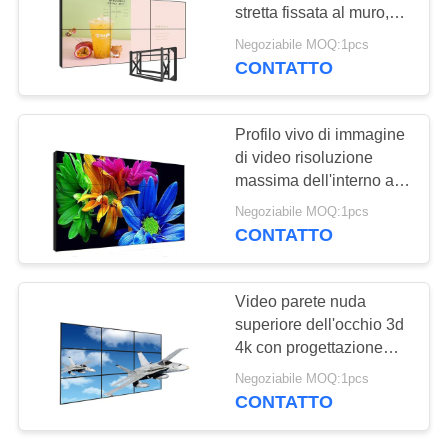
SITO
stretta fissata al muro,
49" video parete
Negoziabile MOQ:1pcs
principale senza
PRIVACY
CONTATTO
38
cuciture
POLICY
Contrassegno
Profilo vivo di immagine
fissato al muro di
di video risoluzione
massima dell'interno a
Digital
46 pollici della parete
Negoziabile MOQ:1pcs
3x3 3840*2160
CONTATTO
20
Video parete nuda
Chiosco LCD del
superiore dell'occhio 3d
4k con progettazione
touch screen
stretta eccellente
Negoziabile MOQ:1pcs
eccellente
CONTATTO
dell'incastonatura