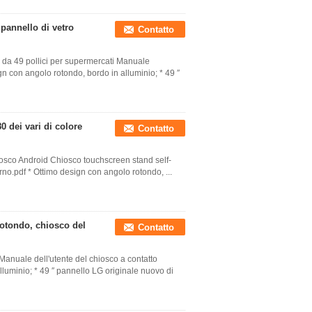
 pannello di vetro
Contatto
i da 49 pollici per supermercati Manuale
gn con angolo rotondo, bordo in alluminio; * 49 ′′
0 dei vari di colore
Contatto
hiosco Android Chiosco touchscreen stand self-
rno.pdf * Ottimo design con angolo rotondo, ...
rotondo, chiosco del
Contatto
anuale dell'utente del chiosco a contatto
luminio; * 49 ′′ pannello LG originale nuovo di