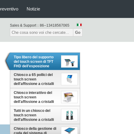
preventivo
Notizie
Sales & Support：
86--13418567065
Go
Tipo libero del supporto
del touch screen di TFT
FHD dell'esposizione
orizzontale a 43 pollici
dell'affissione a cristalli
Chiosco a 65 pollici del
liquidi antipolvere
touch screen
dell'affissione a cristalli
liquidi per la varia prova
Chiosco interattivo del
dell'interno della polvere
touch screen
di colore di 4k Hd
dell'affissione a cristalli
liquidi, macchina del
chiosco della biblioteca di
Tutti in un chiosco del
Android Wifi
touch screen
dell'affissione a cristalli
liquidi a 43 pollici per il
tipo diritto del pavimento
Chiosco della gestione di
di Wayfinding del centro
coda del sistema di