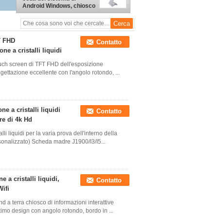
commerciale
Android Windows, chiosco
di informazioni del touch
screen
T FHD
Contatto
one a cristalli liquidi
ouch screen di TFT FHD dell'esposizione
progettazione eccellente con l'angolo rotondo, ...
ne a cristalli liquidi
Contatto
ore di 4k Hd
lli liquidi per la varia prova dell'interno della
rsonalizzato) Scheda madre J1900/I3/I5...
e a cristalli liquidi,
Contatto
Wifi
 a terra chiosco di informazioni interattive
timo design con angolo rotondo, bordo in ...