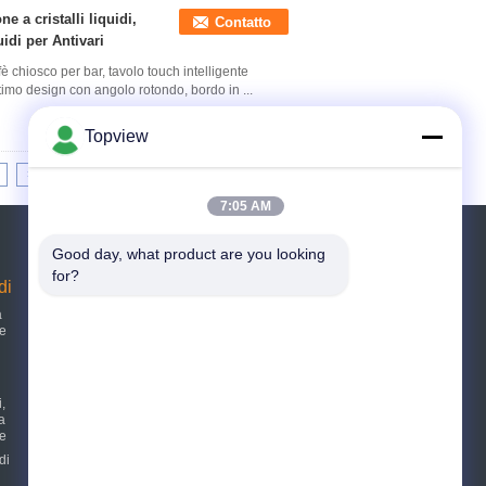
e a cristalli liquidi,
Contatto
uidi per Antivari
fè chiosco per bar, tavolo touch intelligente
timo design con angolo rotondo, bordo in ...
Topview
>|
7:05 AM
Richiedere un preventivo
Good day, what product are you looking 
for?
di
Invii
a
le
E-Mail
Sitemap
|
i,
Sito mobile
 a
le
di