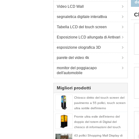
li
Video LCD Wall
C
segnaletica digitale interattiva
Tabella LCD del touch screen
Esposizione LCD allungata di Antivari
esposizione olografica 3D
parete del video 4k
monitor del poggiacapo
dell'automobile
Migliori prodotti
Chiosco diritto del touch screen del
pavimento a 55 pollici, touch screen
ultra sottile dell'interno
Fronte ultra esile dell'interno del
doppio del totem di Digital del
chiosco di informazioni del touch
screen a 49 pollici
43 pollici Shopping Mall Display di