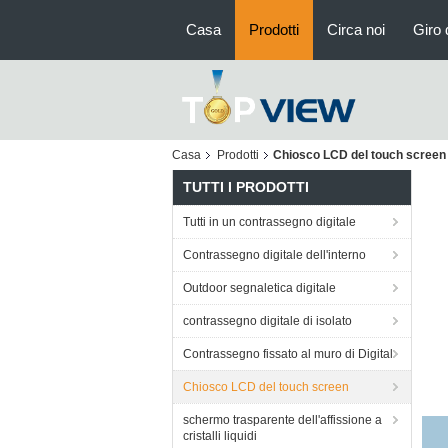
Casa
Prodotti
Circa noi
Giro 
Casa
Prodotti
Chiosco LCD del touch screen
TUTTI I PRODOTTI
Tutti in un contrassegno digitale
Contrassegno digitale dell'interno
Outdoor segnaletica digitale
contrassegno digitale di isolato
Contrassegno fissato al muro di Digital
Chiosco LCD del touch screen
schermo trasparente dell'affissione a
C
cristalli liquidi