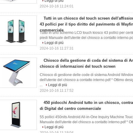
Leggi di più
2024-10-16 11:24:01
Tutti in un chiosco del touch screen dell'affission
43 pollici per il tipo diritto del pavimento di Wayf
commerciale
Tutto in uno schermo LCD touch kiosco 43 pollici per cen
piedi Manuale dell'utente del chiosco a contatto interno.pd
Leggi di più
2024-10-16 11:27:31
Chiosco della gestione di coda del sistema di 
chiosco di informazioni del touch screen
Chiosco di gestione delle code di sistema Android Windo
dell'utente del chiosco a contatto interno.pdf * Ottimo desi
...
Leggi di più
2024-10-16 11:17:52
450 pidocchi Android tutto in un chiosco, contra
di Digital del centro commerciale
55 pollici 450nits Android All-in-One Inquiry Machine Tou
Manuale dell'utente del chiosco a contatto interno.pdf * Ot
Leggi di più
2024-10-16 11:19:04