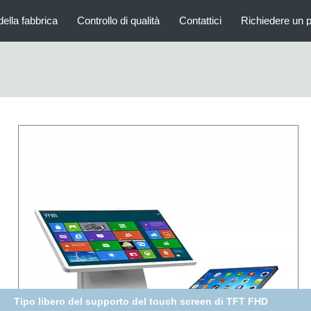
della fabbrica
Controllo di qualità
Contattici
Richiedere un 
hiosco a 65 pollici del touch screen dell'affissione a cristalli