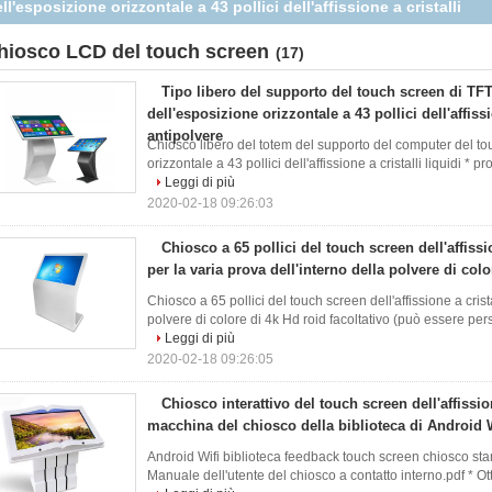
quidi per la varia prova dell'interno della polvere di colore di 4k
Hd
hiosco LCD del touch screen
(17)
Tipo libero del supporto del touch screen di TF
dell'esposizione orizzontale a 43 pollici dell'affissi
antipolvere
Chiosco libero del totem del supporto del computer del t
orizzontale a 43 pollici dell'affissione a cristalli liquidi * 
Leggi di più
2020-02-18 09:26:03
Chiosco a 65 pollici del touch screen dell'affissio
per la varia prova dell'interno della polvere di col
Chiosco a 65 pollici del touch screen dell'affissione a crista
polvere di colore di 4k Hd roid facoltativo (può essere pe
Leggi di più
2020-02-18 09:26:05
Chiosco interattivo del touch screen dell'affission
macchina del chiosco della biblioteca di Android 
Android Wifi biblioteca feedback touch screen chiosco stand
Manuale dell'utente del chiosco a contatto interno.pdf * Ot