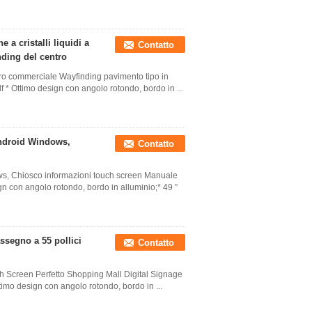
e a cristalli liquidi a
Contatto
inding del centro
tro commerciale Wayfinding pavimento tipo in
f * Ottimo design con angolo rotondo, bordo in ...
Android Windows,
Contatto
ws, Chiosco informazioni touch screen Manuale
gn con angolo rotondo, bordo in alluminio;* 49 ′′
ssegno a 55 pollici
Contatto
ch Screen Perfetto Shopping Mall Digital Signage
timo design con angolo rotondo, bordo in ...