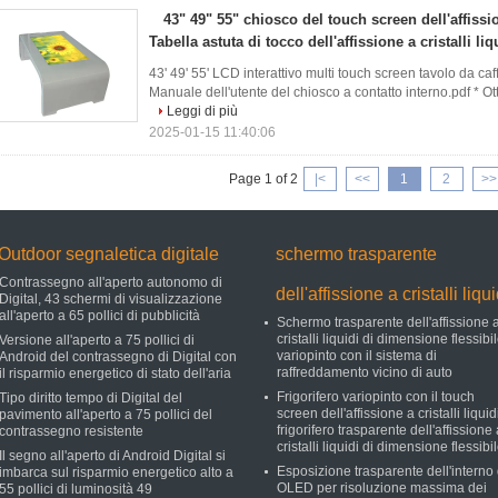
43" 49" 55" chiosco del touch screen dell'affission
Tabella astuta di tocco dell'affissione a cristalli liq
43' 49' 55' LCD interattivo multi touch screen tavolo da caf
Manuale dell'utente del chiosco a contatto interno.pdf * Ot
Leggi di più
2025-01-15 11:40:06
Page 1 of 2
|<
<<
1
2
>>
Outdoor segnaletica digitale
schermo trasparente
Contrassegno all'aperto autonomo di
dell'affissione a cristalli liqui
Digital, 43 schermi di visualizzazione
all'aperto a 65 pollici di pubblicità
Schermo trasparente dell'affissione 
cristalli liquidi di dimensione flessibi
Versione all'aperto a 75 pollici di
variopinto con il sistema di
Android del contrassegno di Digital con
raffreddamento vicino di auto
il risparmio energetico di stato dell'aria
Frigorifero variopinto con il touch
Tipo diritto tempo di Digital del
screen dell'affissione a cristalli liquid
pavimento all'aperto a 75 pollici del
frigorifero trasparente dell'affissione
contrassegno resistente
cristalli liquidi di dimensione flessibi
Il segno all'aperto di Android Digital si
Esposizione trasparente dell'interno 
imbarca sul risparmio energetico alto a
OLED per risoluzione massima dei
55 pollici di luminosità 49