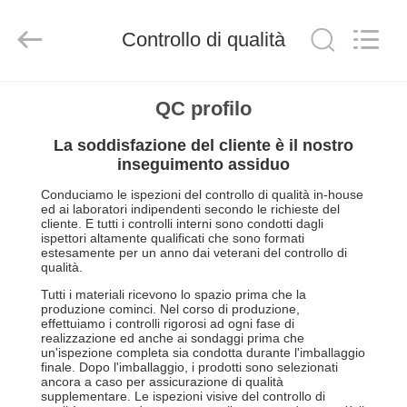
2026
Shenzhen
Topview
Display
Controllo di qualità
Technology
Co.,Ltd.
All
Rights
CASA
Reserved.
QC profilo
La soddisfazione del cliente è il nostro
PRODOTTI
inseguimento assiduo
Conduciamo le ispezioni del controllo di qualità in-house
CIRCA
ed ai laboratori indipendenti secondo le richieste del
cliente. E tutti i controlli interni sono condotti dagli
NOI
ispettori altamente qualificati che sono formati
estesamente per un anno dai veterani del controllo di
qualità.
GIRO
Tutti i materiali ricevono lo spazio prima che la
produzione cominci. Nel corso di produzione,
DELLA
effettuiamo i controlli rigorosi ad ogni fase di
realizzazione ed anche ai sondaggi prima che
FABBRICA
un'ispezione completa sia condotta durante l'imballaggio
finale. Dopo l'imballaggio, i prodotti sono selezionati
ancora a caso per assicurazione di qualità
supplementare. Le ispezioni visive del controllo di