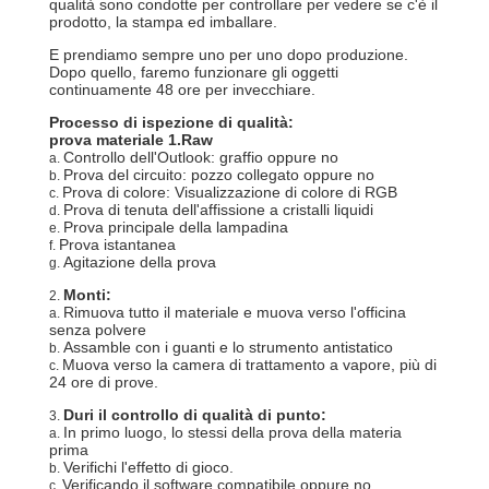
CONTROLLO
qualità sono condotte per controllare per vedere se c'è il
prodotto, la stampa ed imballare.
DI
E prendiamo sempre uno per uno dopo produzione.
QUALITÀ
Dopo quello, faremo funzionare gli oggetti
continuamente 48 ore per invecchiare.
Processo di ispezione di qualità:
prova materiale 1.Raw
CONTATTICI
Controllo dell'Outlook: graffio oppure no
a.
Prova del circuito: pozzo collegato oppure no
b.
Prova di colore: Visualizzazione di colore di RGB
c.
NOTIZIE
Prova di tenuta dell'affissione a cristalli liquidi
d.
Prova principale della lampadina
e.
Prova istantanea
f.
Agitazione della prova
g.
RICHIEDA
Monti:
2.
Rimuova tutto il materiale e muova verso l'officina
UNA
a.
senza polvere
Assamble con i guanti e lo strumento antistatico
b.
CITAZIONE
Muova verso la camera di trattamento a vapore, più di
c.
24 ore di prove.
Duri il controllo di qualità di punto:
3.
MAPPA
In primo luogo, lo stessi della prova della materia
a.
prima
DEL
Verifichi l'effetto di gioco.
b.
Verificando il software compatibile oppure no
c.