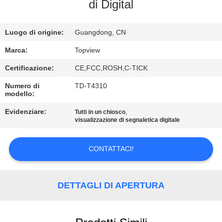
CONTROLLO
di Digital
DI
Luogo di origine:
Guangdong, CN
QUALITÀ
Marca:
Topview
CONTATTICI
Certificazione:
CE,FCC,ROSH,C-TICK
Numero di
TD-T4310
modello:
NOTIZIE
Evidenziare:
,
Tutti in un chiosco
visualizzazione di segnaletica digitale
RICHIEDA
UNA
CONTATTACI!
CITAZIONE
DETTAGLI DI APERTURA
MAPPA
DEL