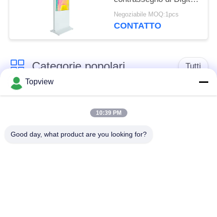
chiosco multifunzionale
Negoziabile MOQ:1pcs
di pagamento di self
CONTATTO
service
Categorie popolari
Tutti
Topview
Tutti in un
Contrassegno digitale
contrassegno digitale
dell'interno
10:39 PM
Good day, what product are you looking for?
Outdoor segnaletica
contrassegno digitale
digitale
di isolato
Contrassegno fissato
Chiosco LCD del
al muro di Digital
touch screen