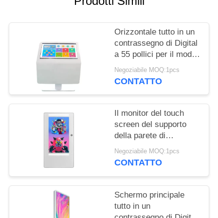
Prodotti Simili
SITO
Orizzontale tutto in un
PRIVACY
contrassegno di Digital
POLICY
a 55 pollici per il modo
che trova/sala riunioni
Negoziabile MOQ:1pcs
CONTATTO
Il monitor del touch
screen del supporto
della parete di
Customzied 32" con il
Negoziabile MOQ:1pcs
LED barra la macchina
CONTATTO
fotografica piena di HD
Schermo principale
tutto in un
contrassegno di Digital,