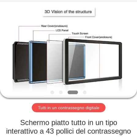
2026
Shenzhen
Topview
Display
Technology
Co.,Ltd.
All
Rights
CASA
Reserved.
PRODOTTI
CIRCA
NOI
GIRO
DELLA
Tutti in un contrassegno digitale
FABBRICA
Schermo piatto tutto in un tipo
interattivo a 43 pollici del contrassegno