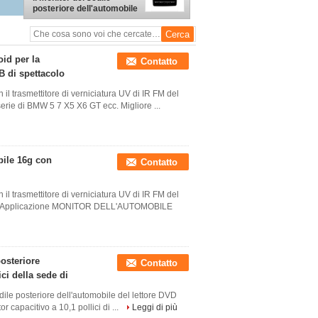
posteriore dell'automobile
di Android, lettore DVD a
10,1 pollici della sede di
automobile
id per la
Contatto
 di spettacolo
 trasmettitore di verniciatura UV di IR FM del
serie di BMW 5 7 X5 X6 GT ecc. Migliore ...
bile 16g con
Contatto
 trasmettitore di verniciatura UV di IR FM del
inch Applicazione MONITOR DELL'AUTOMOBILE
posteriore
Contatto
ci della sede di
 sedile posteriore dell'automobile del lettore DVD
r capacitivo a 10,1 pollici di ...
Leggi di più