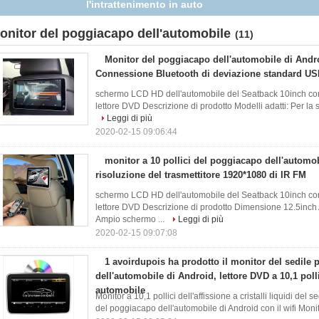
con scheda SIM
onitor del poggiacapo dell'automobile
(11)
Monitor del poggiacapo dell'automobile di Andro
Connessione Bluetooth di deviazione standard USB
schermo LCD HD dell'automobile del Seatback 10inch con il
lettore DVD Descrizione di prodotto Modelli adatti: Per la 
Leggi di più
2020-02-15 09:06:44
monitor a 10 pollici del poggiacapo dell'automo
risoluzione del trasmettitore 1920*1080 di IR FM
schermo LCD HD dell'automobile del Seatback 10inch con il
lettore DVD Descrizione di prodotto Dimensione 12.5
Ampio schermo ...
Leggi di più
2020-02-15 09:07:08
1 avoirdupois ha prodotto il monitor del sedile 
dell'automobile di Android, lettore DVD a 10,1 polli
automobile
Monitor a 10,1 pollici dell'affissione a cristalli liquidi del
del poggiacapo dell'automobile di Android con il wifi Monito