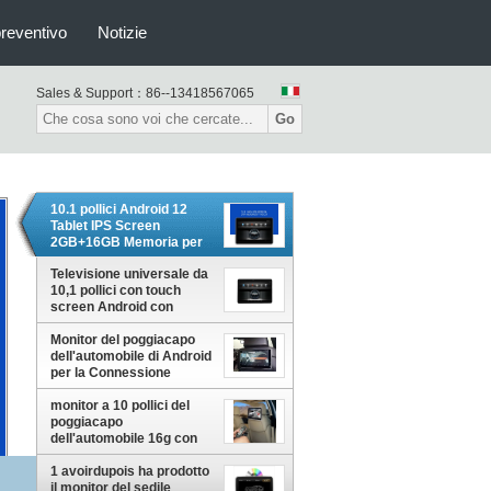
preventivo
Notizie
Sales & Support：
86--13418567065
Go
10.1 pollici Android 12
Tablet IPS Screen
2GB+16GB Memoria per
l'intrattenimento in auto
Televisione universale da
10,1 pollici con touch
screen Android con
scheda SIM
Monitor del poggiacapo
dell'automobile di Android
per la Connessione
Bluetooth di deviazione
standard USB di
monitor a 10 pollici del
spettacolo
poggiacapo
dell'automobile 16g con
risoluzione del
trasmettitore 1920*1080
1 avoirdupois ha prodotto
di IR FM
il monitor del sedile