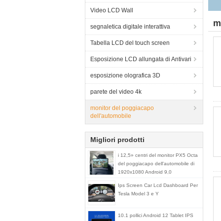
Video LCD Wall
m
segnaletica digitale interattiva
Tabella LCD del touch screen
Esposizione LCD allungata di Antivari
esposizione olografica 3D
parete del video 4k
monitor del poggiacapo
dell'automobile
Migliori prodotti
i 12,5» centri del monitor PX5 Octa
del poggiacapo dell'automobile di
1920x1080 Android 9,0
Ips Screen Car Lcd Dashboard Per
Tesla Model 3 e Y
10.1 pollici Android 12 Tablet IPS