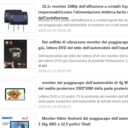
10,1» monitor 1080p dell'affissione a cristalli li
impermeabilizzano l'alimentazione elettrica facile
dell'installazione
Monitor a 10,1 pollici dell'affissione a cristalli liquidi del
del poggiacapo dell'automobile di Android con il wifi monito
2020-02-15 09:05:05
Del soffitto di vibrazione monitor del poggiacap
giù, lettore DVD del tetto dell'automobile dell'inpu
Dell'automobile del tetto del lettore DVD del monitor dell'a
del lettore DVD giù Descrizione di prodotto Dimensione
di più
2020-02-15 09:07:45
monitor del poggiacapo dell'automobile di 4g Wi
del sedile posteriore 1920*1080 della parte posterio
Lettore DVD a 10 pollici TV di androide del monitor dell'affi
della parte posteriore dell'automobile di wifi del touch scre
2020-02-15 09:08:13
Monitor Hdmi Android del poggiacapo dell'auto
2 16g ABS a 12,5 pollici Shell