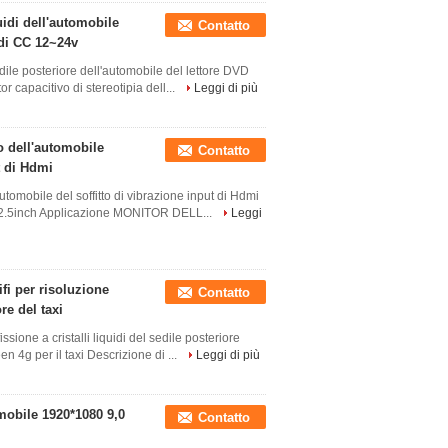
quidi dell'automobile
Contatto
 di CC 12~24v
 sedile posteriore dell'automobile del lettore DVD
r capacitivo di stereotipia dell...
Leggi di più
o dell'automobile
Contatto
t di Hdmi
utomobile del soffitto di vibrazione input di Hdmi
 12.5inch Applicazione MONITOR DELL...
Leggi
fi per risoluzione
Contatto
re del taxi
ssione a cristalli liquidi del sedile posteriore
en 4g per il taxi Descrizione di ...
Leggi di più
mobile 1920*1080 9,0
Contatto