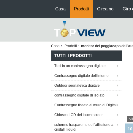
Casa
Prodotti
Circa noi
Giro 
Casa
Prodotti
monitor del poggiacapo dell'a
TUTTI I PRODOTTI
Tutti in un contrassegno digitale
Contrassegno digitale dell'interno
Outdoor segnaletica digitale
contrassegno digitale di isolato
Contrassegno fissato al muro di Digital
Chiosco LCD del touch screen
schermo trasparente dell'affissione a
Te
cristalli liquidi