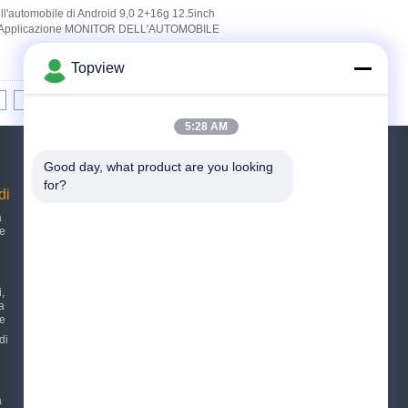
ll'automobile di Android 9,0 2+16g 12.5inch
nch Applicazione MONITOR DELL'AUTOMOBILE
Topview
>|
5:28 AM
Richiedere un preventivo
Good day, what product are you looking 
for?
di
Invii
a
le
E-Mail
Sitemap
|
i,
Sito mobile
 a
le
di
a