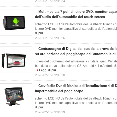
2020-02-15 09:05:34
Multimedia a 7 pollici lettore DVD, monitor capa
dell'audio dell'automobile del touch screen
schermo LCD HD dell'automobile del Seatback 10inch con il
lettore DVD monitor capacitivo di stereotipia dell'automobi
di più
2020-02-15 09:05:56
Contrassegno di Digital del bus della prova dell
su ordinazione del poggiacapo dell'automobile di 
Totem dello schermo dell'affissione a cristalli liquidi Wifi 
bus della prova della polvere OS: Android 4,4 o Android 5,
Leggi di più
2020-02-15 09:06:20
Cctv facile Dvr di Manica dell'installazione 4 di
impermeabile del poggiacapo
schermo LCD HD dell'automobile del Seatback 10inch con il
lettore DVD monitor capacitivo di stereotipia dell'automobi
di più
2020-02-15 09:04:39