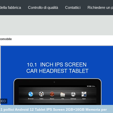
della fabbrica
Controllo di qualità
Contattici
Richiedere un 
utomobile
levisione universale da 10,1 pollici con touch screen Android