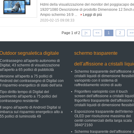
Hdmi della visualizzazione del monitor del poggiacapo de
1920*1080 Descrizione di prodotto Dimensione 12.5i
Ampio schermo 16:9 ...
Leggi di più
2020-02-15 09:08:33
Page 1 of 2
|<
<<
1
2
>>
Outdoor segnaletica digitale
schermo trasparente
Contrassegno all'aperto autonomo di
dell'affissione a cristalli liqui
Digital, 43 schermi di visualizzazione
all'aperto a 65 pollici di pubblicità
Schermo trasparente dell'affissione 
cristalli liquidi di dimensione flessibi
Versione all'aperto a 75 pollici di
variopinto con il sistema di
Android del contrassegno di Digital con
raffreddamento vicino di auto
il risparmio energetico di stato dell'aria
Frigorifero variopinto con il touch
Tipo diritto tempo di Digital del
screen dell'affissione a cristalli liquid
pavimento all'aperto a 75 pollici del
frigorifero trasparente dell'affissione
contrassegno resistente
cristalli liquidi di dimensione flessibi
Il segno all'aperto di Android Digital si
Esposizione trasparente dell'interno 
imbarca sul risparmio energetico alto a
OLED per risoluzione massima dei
55 pollici di luminosità 49
centri commerciali della larga scala
3840*2160
Schermo trasparente dell'affissione 